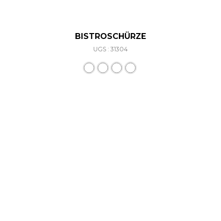
BISTROSCHÜRZE
UGS : 31304
Ce produit a plusieurs varia