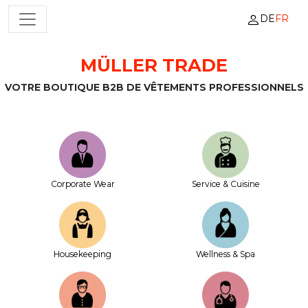
DE
FR
NAVIGATION PRINCIPALE
MÜLLER TRADE
Passer au contenu
VOTRE BOUTIQUE B2B DE VÊTEMENTS PROFESSIONNELS
Corporate Wear
Service & Cuisine
House­keeping
Wellness & Spa