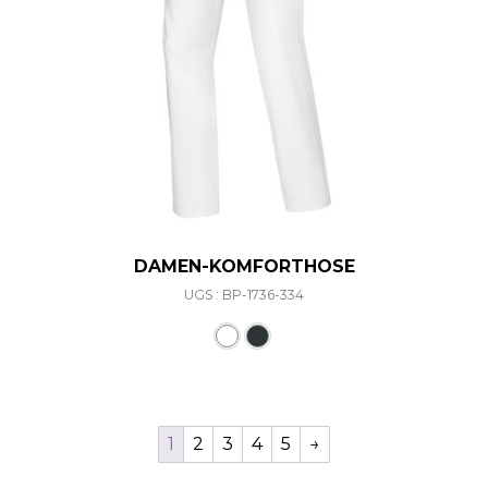
DAMEN-KOMFORTHOSE
UGS : BP-1736-334
Ce produit a plusieurs varia
1
2
3
4
5
→