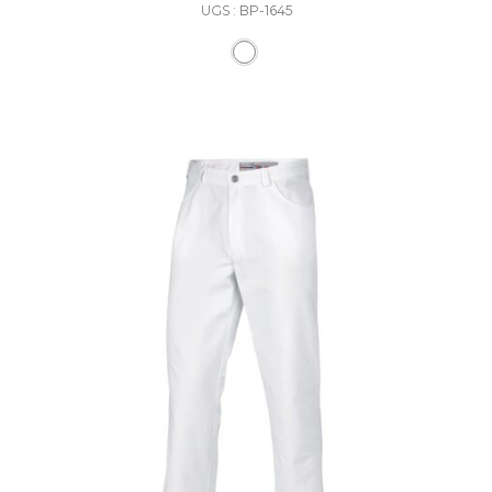
UGS : BP-1645
Ce produit a plusieurs varia