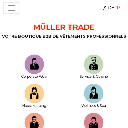
DE
FR
NAVIGATION PRINCIPALE
MÜLLER TRADE
Passer au contenu
VOTRE BOUTIQUE B2B DE VÊTEMENTS PROFESSIONNELS
Corporate Wear
Service & Cuisine
House­keeping
Wellness & Spa