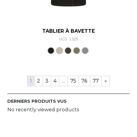
TABLIER À BAVETTE
UGS : LS25
Ce produit a plusieurs varia
1
2
3
4
…
75
76
77
→
DERNIERS PRODUITS VUS
No recently viewed products