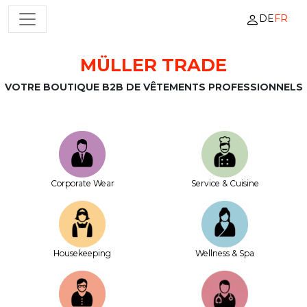
DE
FR
NAVIGATION PRINCIPALE
MÜLLER TRADE
Passer au contenu
VOTRE BOUTIQUE B2B DE VÊTEMENTS PROFESSIONNELS
Corporate Wear
Service & Cuisine
House­keeping
Wellness & Spa