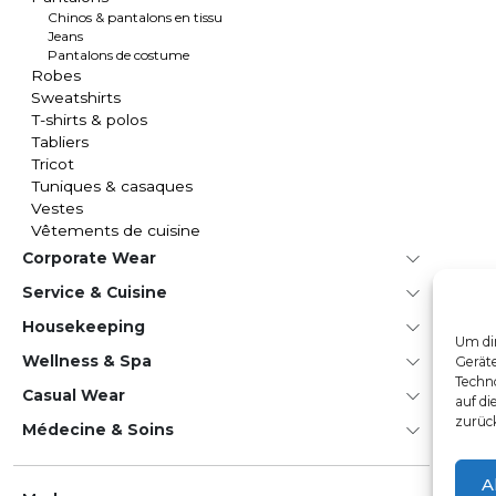
Chinos & pantalons en tissu
Jeans
Pantalons de costume
Robes
Sweatshirts
T-shirts & polos
Tabliers
Tricot
Tuniques & casaques
Vestes
Vêtements de cuisine
Corporate Wear
Service & Cuisine
House­keeping
Um dir
Wellness & Spa
Gerät
Techno
Casual Wear
auf di
zurüc
Médecine & Soins
A