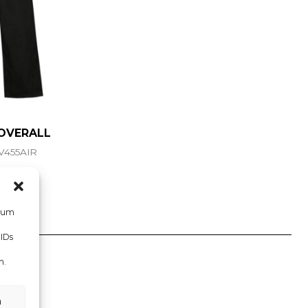
OVERALL
V455AIR
Ce produit a plusieurs variations. Les options peuvent ê
, um
 IDs
n.
n