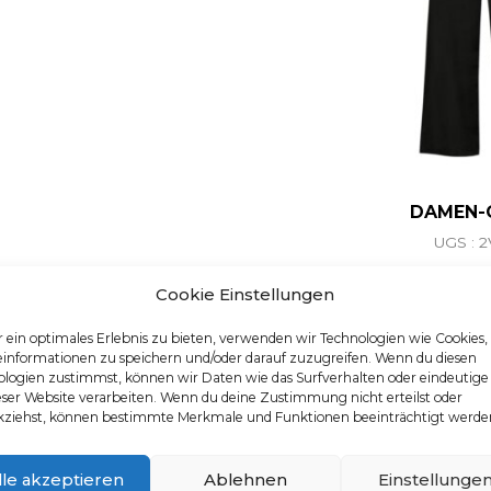
DAMEN-
UGS : 2
Cookie Einstellungen
 ein optimales Erlebnis zu bieten, verwenden wir Technologien wie Cookies
einformationen zu speichern und/oder darauf zuzugreifen. Wenn du diesen
logien zustimmst, können wir Daten wie das Surfverhalten oder eindeutige
eser Website verarbeiten. Wenn du deine Zustimmung nicht erteilst oder
DERNIERS PRODUITS VUS
kziehst, können bestimmte Merkmale und Funktionen beeinträchtigt werde
No recently viewed products
lle akzeptieren
Ablehnen
Einstellunge