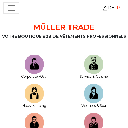
DE
FR
NAVIGATION PRINCIPALE
MÜLLER TRADE
Passer au contenu
VOTRE BOUTIQUE B2B DE VÊTEMENTS PROFESSIONNELS
Corporate Wear
Service & Cuisine
House­keeping
Wellness & Spa