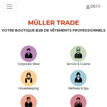
DE
FR
NAVIGATION PRINCIPALE
MÜLLER TRADE
Passer au contenu
VOTRE BOUTIQUE B2B DE VÊTEMENTS PROFESSIONNELS
Corporate Wear
Service & Cuisine
House­keeping
Wellness & Spa