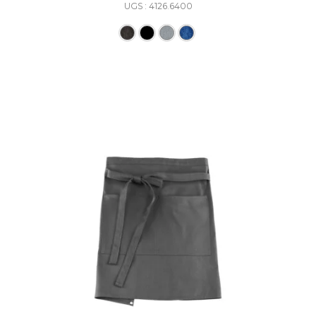
UGS : 4126.6400
Ce produit a plusieurs varia