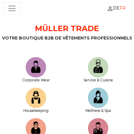
DE
FR
NAVIGATION PRINCIPALE
MÜLLER TRADE
Passer au contenu
VOTRE BOUTIQUE B2B DE VÊTEMENTS PROFESSIONNELS
Corporate Wear
Service & Cuisine
House­keeping
Wellness & Spa