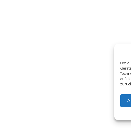
Um dir
Gerät
Techno
auf di
zurüc
A