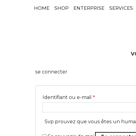
HOME
SHOP
ENTERPRISE
SERVICES
NAVIGATION PRINCIPALE
Passer au contenu
V
se connecter
Identifiant ou e-mail
*
Svp prouvez que vous êtes un humai