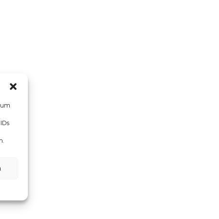
, um
 IDs
n.
n