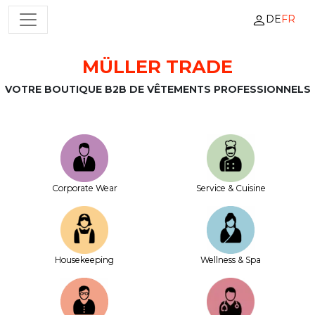
DE
FR
NAVIGATION PRINCIPALE
MÜLLER TRADE
Passer au contenu
VOTRE BOUTIQUE B2B DE VÊTEMENTS PROFESSIONNELS
Corporate Wear
Service & Cuisine
House­keeping
Wellness & Spa