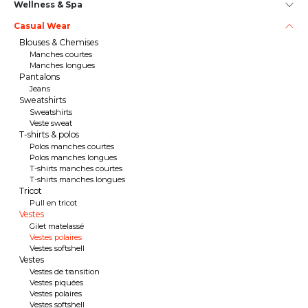
Wellness & Spa
Casual Wear
Blouses & Chemises
Manches courtes
Manches longues
Pantalons
Jeans
Sweatshirts
Sweatshirts
Veste sweat
T-shirts & polos
Polos manches courtes
Polos manches longues
T-shirts manches courtes
T-shirts manches longues
Tricot
Pull en tricot
Vestes
Gilet matelassé
Vestes polaires
Vestes softshell
Vestes
Vestes de transition
Vestes piquées
Vestes polaires
Vestes softshell