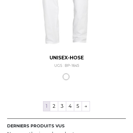
UNISEX-HOSE
UGS : BP-1645
Ce produit a plusieurs varia
1
2
3
4
5
→
DERNIERS PRODUITS VUS