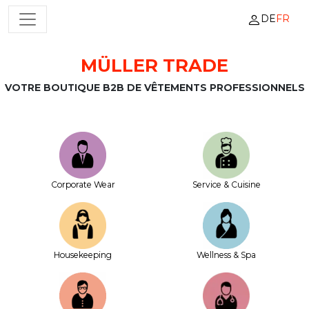
DE
FR
NAVIGATION PRINCIPALE
MÜLLER TRADE
Passer au contenu
VOTRE BOUTIQUE B2B DE VÊTEMENTS PROFESSIONNELS
Corporate Wear
Service & Cuisine
House­keeping
Wellness & Spa