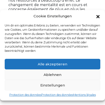
nos ressources a beaucoup d’effet. Le
changement de mentalité est en cours et
concerne également de plus en plus les
vêtements professionnels.
Cookie Einstellungen
plus »
Um dir ein optimales Erlebnis zu bieten, verwenden wir Technologien
wie Cookies, um Geräteinformationen zu speichern und/oder darauf
zuzugreifen. Wenn du diesen Technologien zustimmst, können wir
Daten wie das Surfverhalten oder eindeutige IDs auf dieser Website
verarbeiten. Wenn du deine Zustimmung nicht erteilst oder
Catégories
zurückziehst, können bestimmte Merkmale und Funktionen
News
beeinträchtigt werden.
Informations générales
Sustainability
Alle akzeptieren
Références
Ablehnen
Einstellungen
Protection des données
Protection des données
Mentions légales