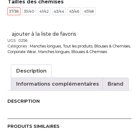
Tailles des chemises
37/38
39/40
41/42
43/44
45/46
47/48
ajouter à la liste de favoris
UGS :
0256
Catégories :
Manches longues
,
Tout les produits
,
Blouses & Chemises
,
Corporate Wear
,
Manches longues
,
Blouses & Chemises
Description
Informations complémentaires
Brand
DESCRIPTION
PRODUITS SIMILAIRES