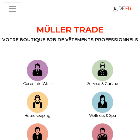
DE
FR
NAVIGATION PRINCIPALE
MÜLLER TRADE
Passer au contenu
VOTRE BOUTIQUE B2B DE VÊTEMENTS PROFESSIONNELS
Corporate Wear
Service & Cuisine
House­keeping
Wellness & Spa