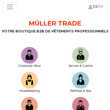
DE
FR
NAVIGATION PRINCIPALE
MÜLLER TRADE
Passer au contenu
VOTRE BOUTIQUE B2B DE VÊTEMENTS PROFESSIONNELS
Corporate Wear
Service & Cuisine
House­keeping
Wellness & Spa