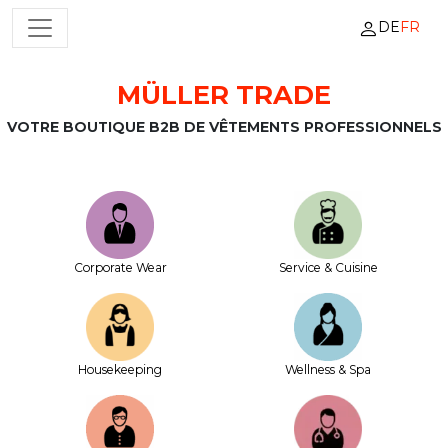
DE
FR
NAVIGATION PRINCIPALE
MÜLLER TRADE
Passer au contenu
VOTRE BOUTIQUE B2B DE VÊTEMENTS PROFESSIONNELS
Corporate Wear
Service & Cuisine
House­keeping
Wellness & Spa