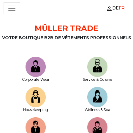
DE
FR
NAVIGATION PRINCIPALE
MÜLLER TRADE
Passer au contenu
VOTRE BOUTIQUE B2B DE VÊTEMENTS PROFESSIONNELS
Corporate Wear
Service & Cuisine
House­keeping
Wellness & Spa