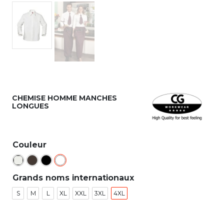
CHEMISE HOMME MANCHES
LONGUES
Couleur
Grands noms internationaux
S
M
L
XL
XXL
3XL
4XL