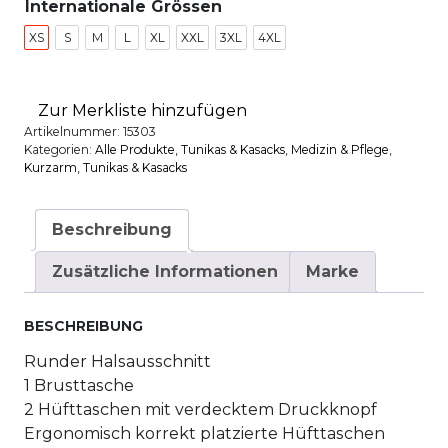
Internationale Grössen
XS
S
M
L
XL
XXL
3XL
4XL
Zur Merkliste hinzufügen
Artikelnummer:
15303
Kategorien:
Alle Produkte
,
Tunikas & Kasacks
,
Medizin & Pflege
,
Kurzarm
,
Tunikas & Kasacks
Beschreibung
Zusätzliche Informationen
Marke
BESCHREIBUNG
Runder Halsausschnitt
1 Brusttasche
2 Hüfttaschen mit verdecktem Druckknopf
Ergonomisch korrekt platzierte Hüfttaschen