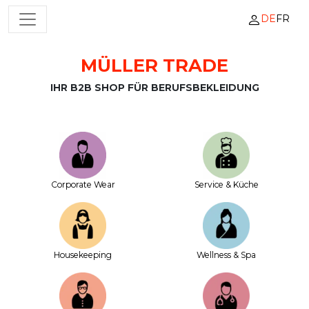
DE
FR
HAUPTNAVIGATION
MÜLLER TRADE
Zum Inhalt springen
IHR B2B SHOP FÜR BERUFSBEKLEIDUNG
Corporate Wear
Service & Küche
House­keeping
Wellness & Spa