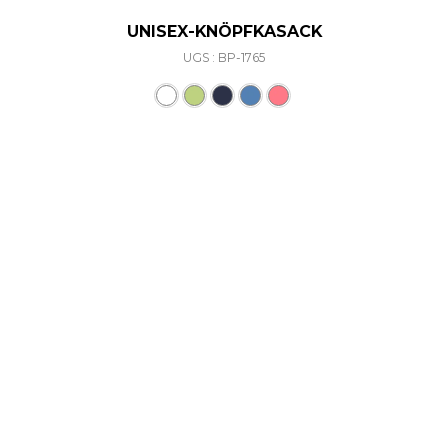
UNISEX-KNÖPFKASACK
UGS : BP-1765
Ce produit a plusieurs varia