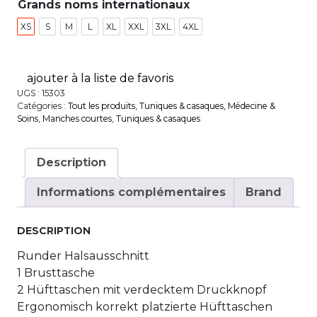
Grands noms internationaux
XS
S
M
L
XL
XXL
3XL
4XL
ajouter à la liste de favoris
UGS :
15303
Catégories :
Tout les produits
,
Tuniques & casaques
,
Médecine &
Soins
,
Manches courtes
,
Tuniques & casaques
Description
Informations complémentaires
Brand
DESCRIPTION
Runder Halsausschnitt
1 Brusttasche
2 Hüfttaschen mit verdecktem Druckknopf
Ergonomisch korrekt platzierte Hüfttaschen