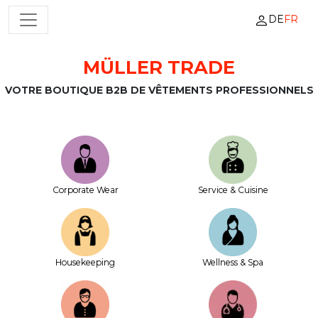
DE
FR
NAVIGATION PRINCIPALE
MÜLLER TRADE
Passer au contenu
VOTRE BOUTIQUE B2B DE VÊTEMENTS PROFESSIONNELS
Corporate Wear
Service & Cuisine
House­keeping
Wellness & Spa