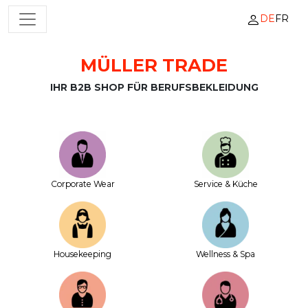
DE
FR
HAUPTNAVIGATION
MÜLLER TRADE
Zum Inhalt springen
IHR B2B SHOP FÜR BERUFSBEKLEIDUNG
Corporate Wear
Service & Küche
House­keeping
Wellness & Spa