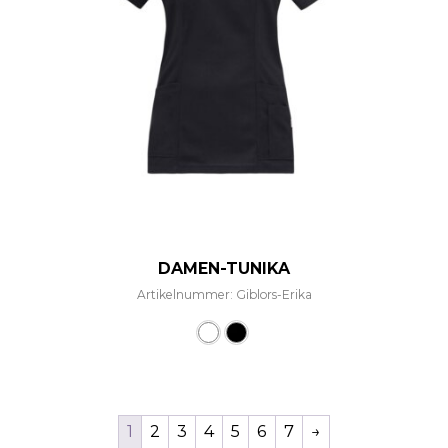
DAMEN-TUNIKA
Artikelnummer: Giblors-Erika
Dieses Produkt weist mehre
1
2
3
4
5
6
7
→