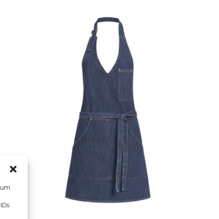
, um
 IDs