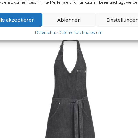
kziehst, können bestimmte Merkmale und Funktionen beeinträchtigt werde
DAMEN-LATZSCHÜRZE 70×61
Artikelnummer: 44118.6900
lle akzeptieren
Ablehnen
Einstellunge
Datenschutz
Datenschutz
Impressum