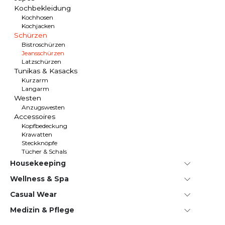
Kochbekleidung
Kochhosen
Kochjacken
Schürzen
Bistroschürzen
Jeansschürzen
Latzschürzen
Tunikas & Kasacks
Kurzarm
Langarm
Westen
Anzugswesten
Accessoires
Kopfbedeckung
Krawatten
Steckknöpfe
Tücher & Schals
House­keeping
Wellness & Spa
Casual Wear
Medizin & Pflege