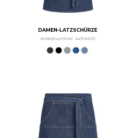
DAMEN-LATZSCHÜRZE
Artikelnummer: 4411.6400
Dieses Produkt weist mehre