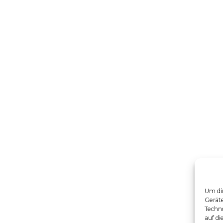
Um dir
Gerät
Techno
auf di