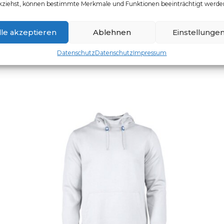
kziehst, können bestimmte Merkmale und Funktionen beeinträchtigt werde
HERREN-SWEATJACKE
Artikelnummer: 2262054
Dieses Produkt weist mehr
lle akzeptieren
Ablehnen
Einstellunge
Datenschutz
Datenschutz
Impressum