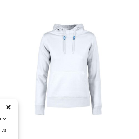
, um
 IDs