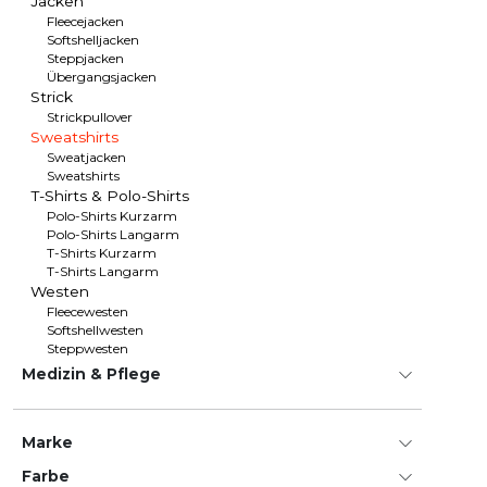
Jacken
Fleecejacken
Softshelljacken
Steppjacken
Übergangsjacken
Strick
Strickpullover
Sweatshirts
Sweatjacken
Sweatshirts
T-Shirts & Polo-Shirts
Polo-Shirts Kurzarm
Polo-Shirts Langarm
T-Shirts Kurzarm
T-Shirts Langarm
Westen
Fleecewesten
Softshellwesten
Steppwesten
Medizin & Pflege
Marke
Farbe