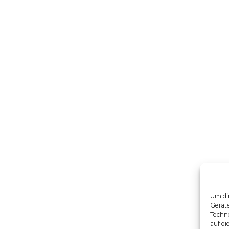
Um dir
Gerät
Techno
auf di