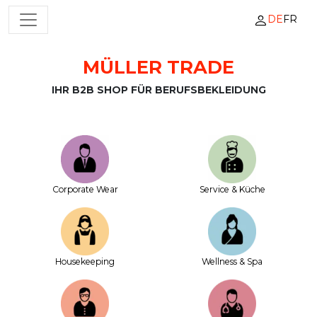
DE
FR
HAUPTNAVIGATION
MÜLLER TRADE
Zum Inhalt springen
IHR B2B SHOP FÜR BERUFSBEKLEIDUNG
Corporate Wear
Service & Küche
House­keeping
Wellness & Spa