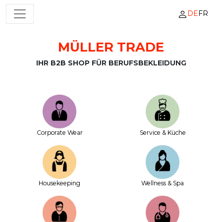
DE
FR
HAUPTNAVIGATION
MÜLLER TRADE
Zum Inhalt springen
IHR B2B SHOP FÜR BERUFSBEKLEIDUNG
Corporate Wear
Service & Küche
House­keeping
Wellness & Spa