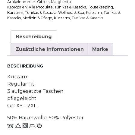
Artikelnummer:
Giblors-Margherita
Kategorien:
Alle Produkte
,
Tunikas & Kasacks
,
House­keeping
,
Kurzarm
,
Tunikas & Kasacks
,
Wellness & Spa
,
Kurzarm
,
Tunikas &
Kasacks
,
Medizin & Pflege
,
Kurzarm
,
Tunikas & Kasacks
Beschreibung
Zusätzliche Informationen
Marke
BESCHREIBUNG
Kurzarm
Regular Fit
3 aufgesetzte Taschen
pflegeleicht
Gr.: XS – 2XL
50% Baumwolle, 50% Polyester
e 8 1 n_W