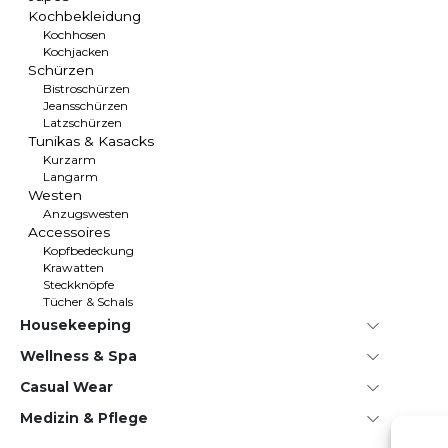
Kochbekleidung
Kochhosen
Kochjacken
Schürzen
Bistroschürzen
Jeansschürzen
Latzschürzen
Tunikas & Kasacks
Kurzarm
Langarm
Westen
Anzugswesten
Accessoires
Kopfbedeckung
Krawatten
Steckknöpfe
Tücher & Schals
House­keeping
Wellness & Spa
Casual Wear
Medizin & Pflege