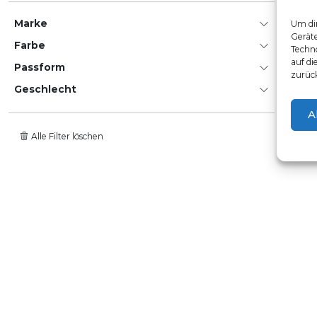
Marke
Um dir
Gerät
Farbe
Techno
auf di
Passform
zurüc
Geschlecht
A
Alle Filter löschen