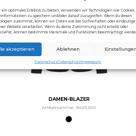
 ein optimales Erlebnis zu bieten, verwenden wir Technologien wie Cookies
einformationen zu speichern und/oder darauf zuzugreifen. Wenn du diesen
logien zustimmst, können wir Daten wie das Surfverhalten oder eindeutige
eser Website verarbeiten. Wenn du deine Zustimmung nicht erteilst oder
kziehst, können bestimmte Merkmale und Funktionen beeinträchtigt werde
lle akzeptieren
Ablehnen
Einstellunge
Datenschutz
Datenschutz
Impressum
DAMEN-BLAZER
Artikelnummer: 8403.500
Dieses Produkt weist mehr