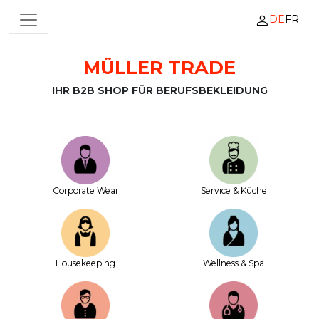
DE
FR
HAUPTNAVIGATION
MÜLLER TRADE
Zum Inhalt springen
IHR B2B SHOP FÜR BERUFSBEKLEIDUNG
Corporate Wear
Service & Küche
House­keeping
Wellness & Spa