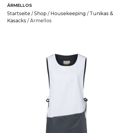
ÄRMELLOS
Startseite
/
Shop
/
House­keeping
/
Tunikas &
Kasacks
/ Ärmellos