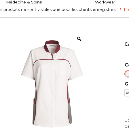
Médecine & Soins
Workwear
s produits ne sont visibles que pour les clients enregistrés.
Lo
C
C
G
X
U
Ca