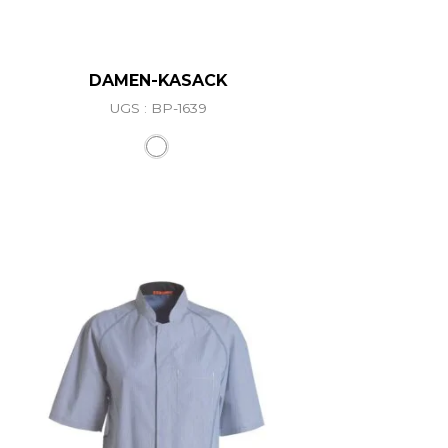
DAMEN-KASACK
UGS : BP-1639
ations. Les options peuvent être choisies sur la page du 
Ce produit a plusieurs variations. L