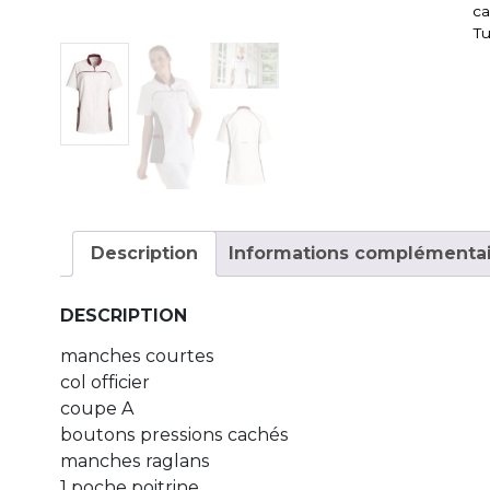
c
Tu
Description
Informations complémentai
DESCRIPTION
manches courtes
col officier
coupe A
boutons pressions cachés
manches raglans
1 poche poitrine