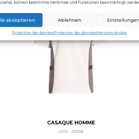
kziehst, können bestimmte Merkmale und Funktionen beeinträchtigt werde
lle akzeptieren
Ablehnen
Einstellunge
Protection des données
Protection des données
Mentions légales
CASAQUE HOMME
UGS : 25358
Ce produit a plusieurs vari