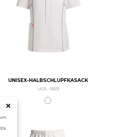
UNISEX-HALBSCHLUPFKASACK
UGS : 15351
riations. Les options peuvent être choisies sur la page d
Ce produit a plusieurs variations. L
, um
 IDs