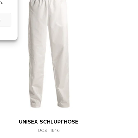
n.
n
UNISEX-SCHLUPFHOSE
UGS : 1646
ations. Les options peuvent être choisies sur la page du 
Ce produit a plusieurs variations. L