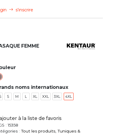
gin
s'inscrire
ASAQUE FEMME
ouleur
rands noms internationaux
S
S
M
L
XL
XXL
3XL
4XL
ajouter à la liste de favoris
GS :
15358
tégories :
Tout les produits
,
Tuniques &