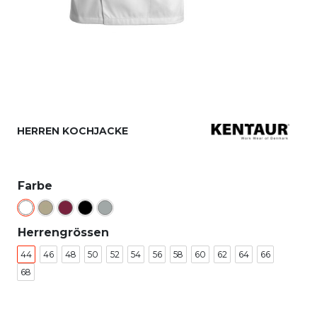
HERREN KOCHJACKE
Farbe
Herrengrössen
44
46
48
50
52
54
56
58
60
62
64
66
68