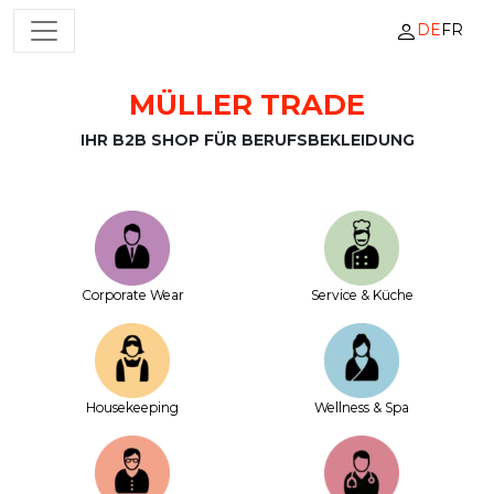
DE
FR
HAUPTNAVIGATION
MÜLLER TRADE
Zum Inhalt springen
IHR B2B SHOP FÜR BERUFSBEKLEIDUNG
Corporate Wear
Service & Küche
House­keeping
Wellness & Spa