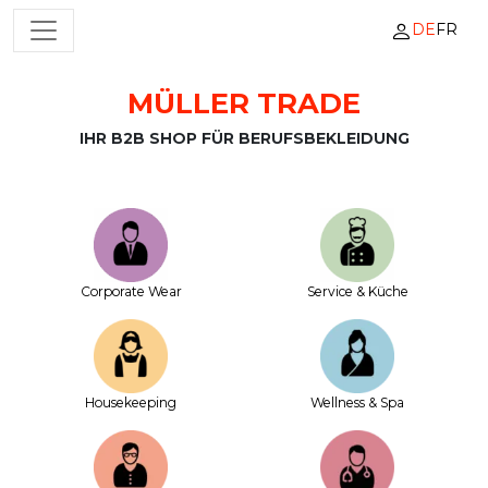
DE
FR
HAUPTNAVIGATION
MÜLLER TRADE
Zum Inhalt springen
IHR B2B SHOP FÜR BERUFSBEKLEIDUNG
Corporate Wear
Service & Küche
House­keeping
Wellness & Spa