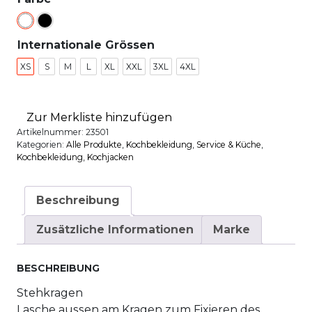
Internationale Grössen
XS
S
M
L
XL
XXL
3XL
4XL
Zur Merkliste hinzufügen
Artikelnummer:
23501
Kategorien:
Alle Produkte
,
Kochbekleidung
,
Service & Küche
,
Kochbekleidung
,
Kochjacken
Beschreibung
Zusätzliche Informationen
Marke
BESCHREIBUNG
Stehkragen
Lasche aussen am Kragen zum Fixieren des