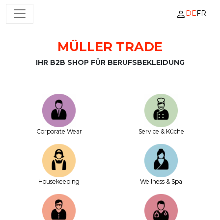
DE
FR
HAUPTNAVIGATION
MÜLLER TRADE
Zum Inhalt springen
IHR B2B SHOP FÜR BERUFSBEKLEIDUNG
Corporate Wear
Service & Küche
House­keeping
Wellness & Spa