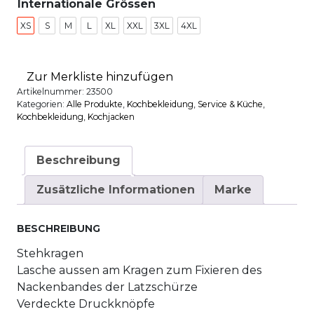
Internationale Grössen
XS
S
M
L
XL
XXL
3XL
4XL
Zur Merkliste hinzufügen
Artikelnummer:
23500
Kategorien:
Alle Produkte
,
Kochbekleidung
,
Service & Küche
,
Kochbekleidung
,
Kochjacken
Beschreibung
Zusätzliche Informationen
Marke
BESCHREIBUNG
Stehkragen
Lasche aussen am Kragen zum Fixieren des
Nackenbandes der Latzschürze
Verdeckte Druckknöpfe