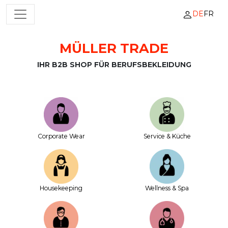
DE
FR
HAUPTNAVIGATION
MÜLLER TRADE
Zum Inhalt springen
IHR B2B SHOP FÜR BERUFSBEKLEIDUNG
Corporate Wear
Service & Küche
House­keeping
Wellness & Spa