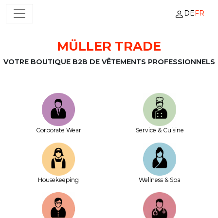
DE
FR
NAVIGATION PRINCIPALE
MÜLLER TRADE
Passer au contenu
VOTRE BOUTIQUE B2B DE VÊTEMENTS PROFESSIONNELS
Corporate Wear
Service & Cuisine
House­keeping
Wellness & Spa