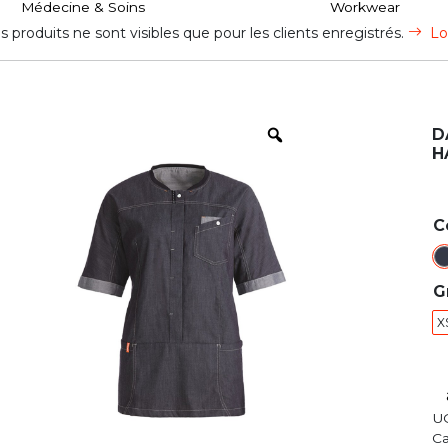
Médecine & Soins
Workwear
s produits ne sont visibles que pour les clients enregistrés.
Lo
D
H
C
G
X
U
Ca