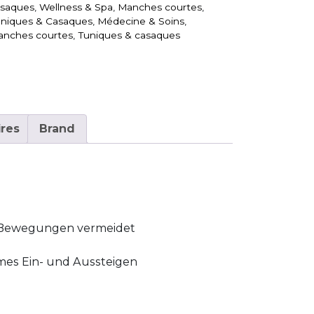
asaques
,
Wellness & Spa
,
Manches courtes
,
niques & Casaques
,
Médecine & Soins
,
nches courtes
,
Tuniques & casaques
res
Brand
i Bewegungen vermeidet
mes Ein- und Aussteigen