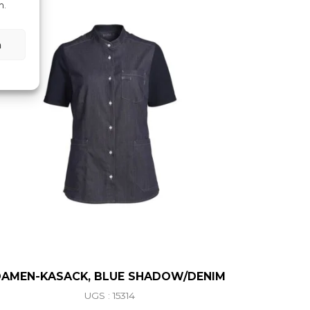
n.
n
DAMEN-KASACK, BLUE SHADOW/DENIM
UGS : 15314
ations. Les options peuvent être choisies sur la page du 
Ce produit a plusieurs variations. L