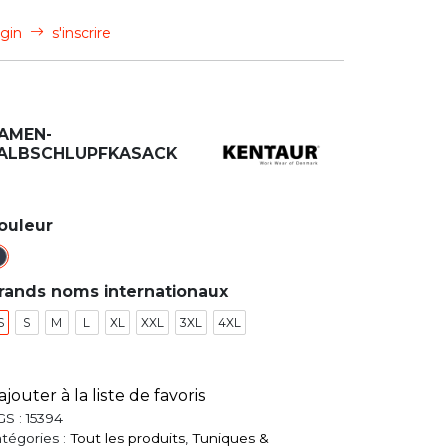
gin
s'inscrire
AMEN-
ALBSCHLUPFKASACK
ouleur
rands noms internationaux
S
S
M
L
XL
XXL
3XL
4XL
ajouter à la liste de favoris
GS :
15394
tégories :
Tout les produits
,
Tuniques &