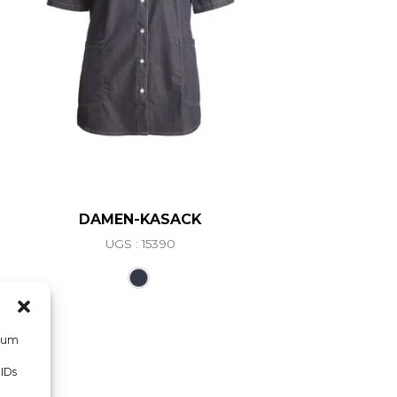
DAMEN-KASACK
UGS : 15390
Ce produit a plusieurs variations. L
riations. Les options peuvent être choisies sur la page d
, um
 IDs