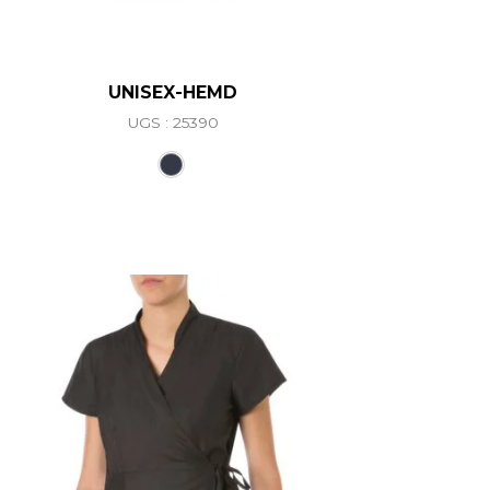
UNISEX-HEMD
UGS : 25390
Ce produit a plusieurs variations. L
ations. Les options peuvent être choisies sur la page du 