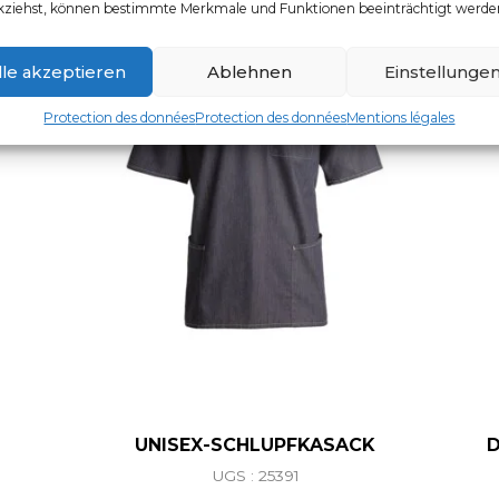
kziehst, können bestimmte Merkmale und Funktionen beeinträchtigt werde
lle akzeptieren
Ablehnen
Einstellunge
Protection des données
Protection des données
Mentions légales
UNISEX-SCHLUPFKASACK
UGS : 25391
Ce produit a plusieurs vari