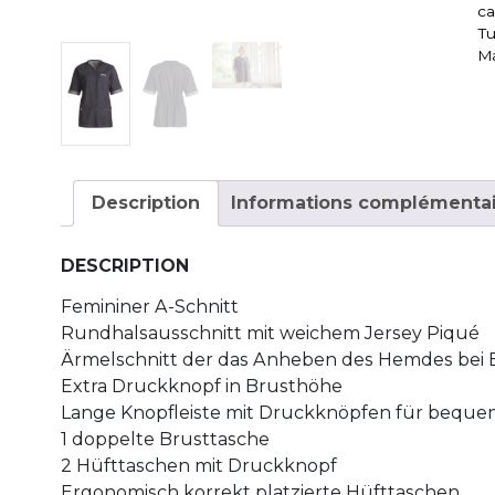
c
Tu
Ma
Description
Informations complémentai
DESCRIPTION
Femininer A-Schnitt
Rundhalsausschnitt mit weichem Jersey Piqué
Ärmelschnitt der das Anheben des Hemdes be
Extra Druckknopf in Brusthöhe
Lange Knopfleiste mit Druckknöpfen für beque
1 doppelte Brusttasche
2 Hüfttaschen mit Druckknopf
Ergonomisch korrekt platzierte Hüfttaschen