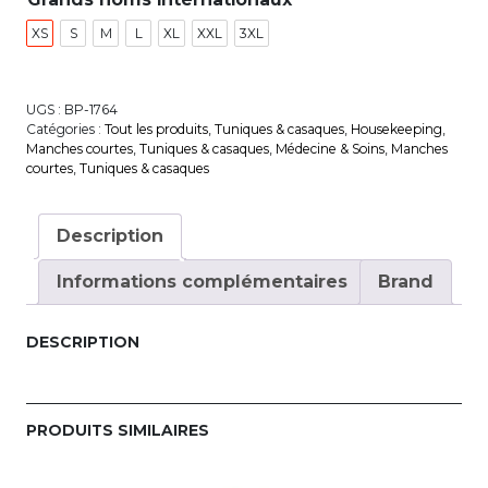
XS
S
M
L
XL
XXL
3XL
UGS :
BP-1764
Catégories :
Tout les produits
,
Tuniques & casaques
,
House­keeping
,
Manches courtes
,
Tuniques & casaques
,
Médecine & Soins
,
Manches
courtes
,
Tuniques & casaques
Description
Informations complémentaires
Brand
DESCRIPTION
PRODUITS SIMILAIRES