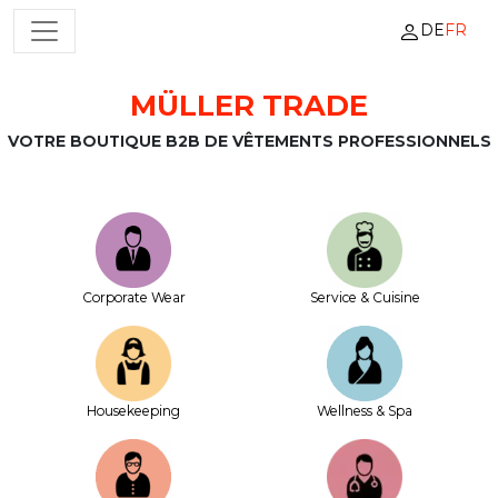
DE
FR
NAVIGATION PRINCIPALE
MÜLLER TRADE
Passer au contenu
VOTRE BOUTIQUE B2B DE VÊTEMENTS PROFESSIONNELS
Corporate Wear
Service & Cuisine
House­keeping
Wellness & Spa