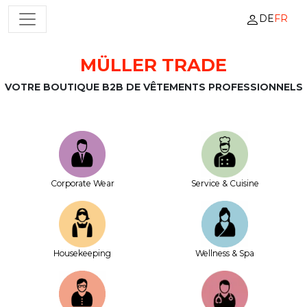
DE
FR
NAVIGATION PRINCIPALE
MÜLLER TRADE
Passer au contenu
VOTRE BOUTIQUE B2B DE VÊTEMENTS PROFESSIONNELS
Corporate Wear
Service & Cuisine
House­keeping
Wellness & Spa