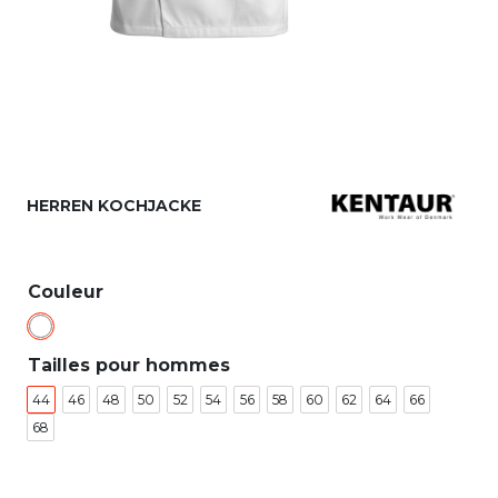
HERREN KOCHJACKE
Couleur
Tailles pour hommes
44
46
48
50
52
54
56
58
60
62
64
66
68