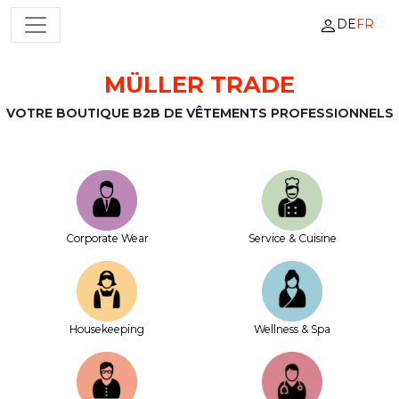
DE
FR
NAVIGATION PRINCIPALE
MÜLLER TRADE
Passer au contenu
VOTRE BOUTIQUE B2B DE VÊTEMENTS PROFESSIONNELS
Corporate Wear
Service & Cuisine
House­keeping
Wellness & Spa