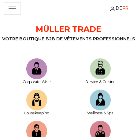
DE
FR
NAVIGATION PRINCIPALE
MÜLLER TRADE
Passer au contenu
VOTRE BOUTIQUE B2B DE VÊTEMENTS PROFESSIONNELS
Corporate Wear
Service & Cuisine
House­keeping
Wellness & Spa