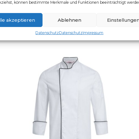
kziehst, können bestimmte Merkmale und Funktionen beeinträchtigt werde
Artikelnummer: 5321.8000
Dieses Produkt weist mehr
lle akzeptieren
Ablehnen
Einstellunge
Datenschutz
Datenschutz
Impressum