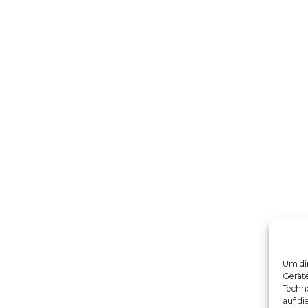
Um dir
Gerät
Techno
auf di