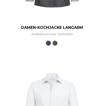
DAMEN-KOCHJACKE LANGARM
Artikelnummer: 5415.6910
ere Varianten auf. Die Optionen können auf der Produ
Dieses Produkt weist mehre