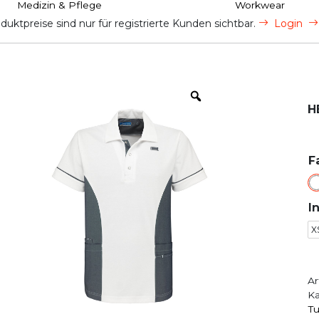
Medizin & Pflege
Workwear
uktpreise sind nur für registrierte Kunden sichtbar.
Login
H
F
I
X
Ar
Ka
Tu