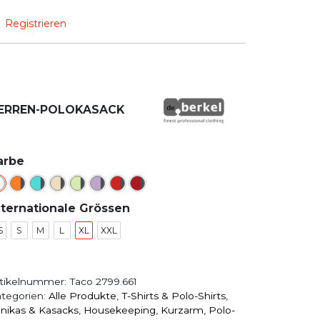
Registrieren
ERREN-POLOKASACK
arbe
nternationale Grössen
S
S
M
L
XL
XXL
tikelnummer:
Taco 2799.661
tegorien:
Alle Produkte
,
T-Shirts & Polo-Shirts
,
nikas & Kasacks
,
House­keeping
,
Kurzarm
,
Polo-