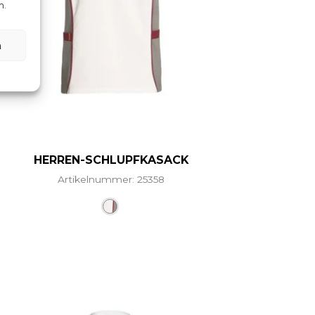
n.
n
HERREN-SCHLUPFKASACK
Artikelnummer: 25358
ere Varianten auf. Die Optionen können auf der Produ
Dieses Produkt weist mehrere Vari