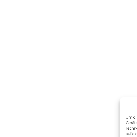
Um dir
Gerät
Techno
auf di