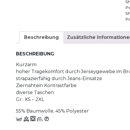
Sh
Po
Sh
Po
Beschreibung
Zusätzliche Informatione
BESCHREIBUNG
Kurzarm
hoher Tragekomfort durch Jerseygewebe im Br
strapazierfähig durch Jeans-Einsätze
Ziernähtein Kontrastfarbe
diverse Taschen
Gr.: XS – 2XL
55% Baumwolle, 45% Polyester
c 9 1 n_W