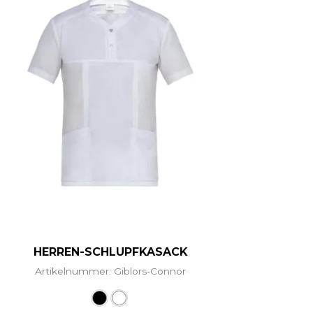
HERREN-SCHLUPFKASACK
Artikelnummer: Giblors-Connor
ere Varianten auf. Die Optionen können auf der Produ
Dieses Produkt weist mehrere Vari