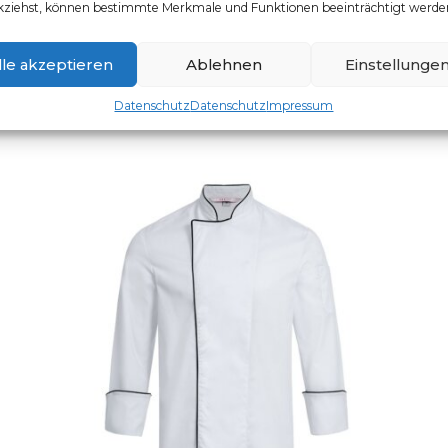
kziehst, können bestimmte Merkmale und Funktionen beeinträchtigt werde
Artikelnummer: 5321.8000
Dieses Produkt weist mehr
lle akzeptieren
Ablehnen
Einstellunge
Datenschutz
Datenschutz
Impressum