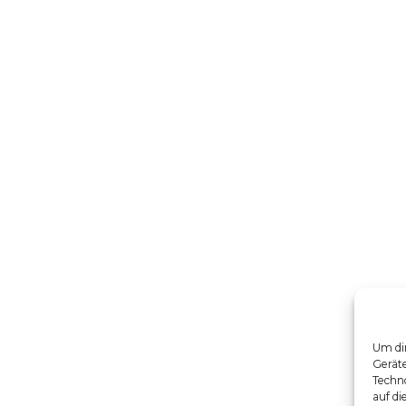
Um dir
Gerät
Techno
auf di