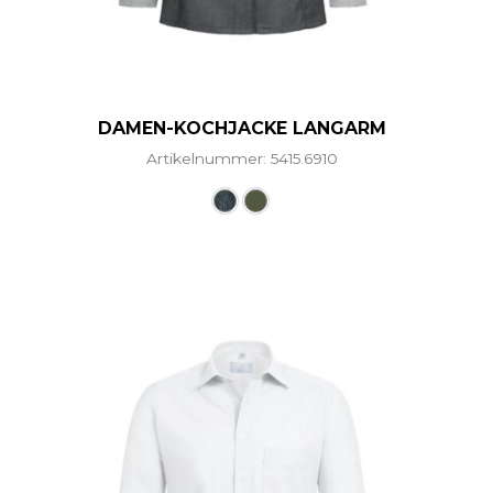
DAMEN-KOCHJACKE LANGARM
Artikelnummer: 5415.6910
ere Varianten auf. Die Optionen können auf der Produ
Dieses Produkt weist mehre