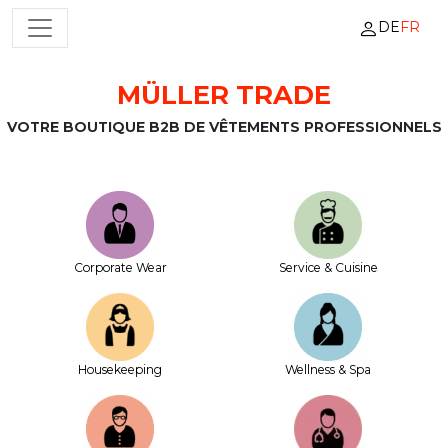
DE
FR
NAVIGATION PRINCIPALE
MÜLLER TRADE
Passer au contenu
VOTRE BOUTIQUE B2B DE VÊTEMENTS PROFESSIONNELS
Corporate Wear
Service & Cuisine
House­keeping
Wellness & Spa