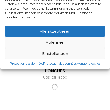
Daten wie das Surfverhalten oder eindeutige IDs auf dieser Website
verarbeiten. Wenn du deine Zustimmung nicht erteilst oder
zurückziehst, können bestimmte Merkmale und Funktionen
beeinträchtigt werden.
Alle akzeptieren
Ablehnen
Einstellungen
Protection des données
Protection des données
Mentions légales
VESTE DE CUISINIER HOMME MANCHES
LONGUES
UGS : 5581.8000
Ce produit a plusieurs varia