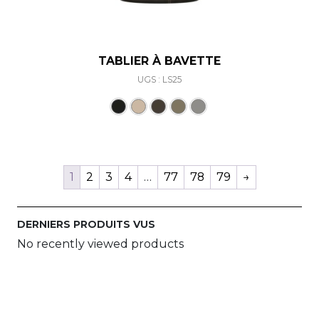
TABLIER À BAVETTE
UGS : LS25
Ce produit a plusieurs varia
1
2
3
4
…
77
78
79
→
DERNIERS PRODUITS VUS
No recently viewed products