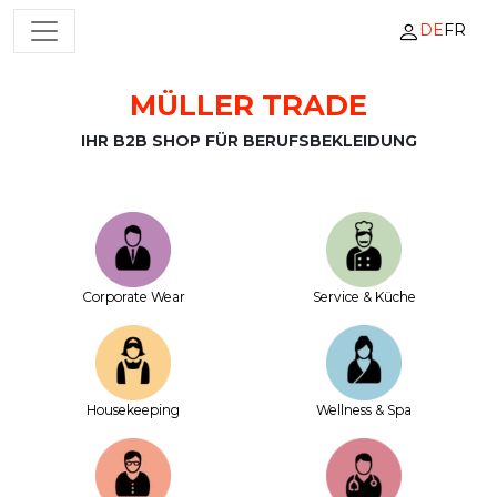
DE
FR
HAUPTNAVIGATION
MÜLLER TRADE
Zum Inhalt springen
IHR B2B SHOP FÜR BERUFSBEKLEIDUNG
Corporate Wear
Service & Küche
House­keeping
Wellness & Spa