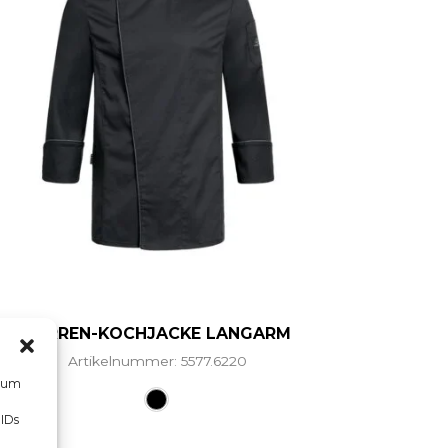
HERREN-KOCHJACKE LANGARM
Artikelnummer: 5577.6220
hrere Varianten auf. Die Optionen können auf der Prod
Dieses Produkt weist mehrere Vari
, um
 IDs