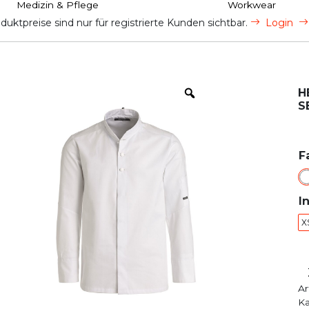
Medizin & Pflege
Workwear
uktpreise sind nur für registrierte Kunden sichtbar.
Login
H
S
F
I
X
Ar
Ka