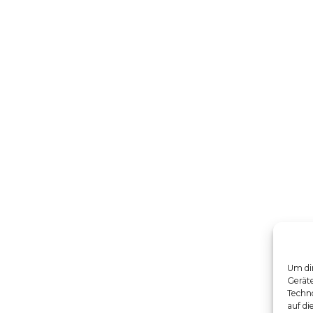
Um dir
Gerät
Techno
auf di