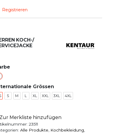
Registrieren
ERREN KOCH-/
ERVICEJACKE
arbe
nternationale Grössen
S
S
M
L
XL
XXL
3XL
4XL
Zur Merkliste hinzufügen
tikelnummer:
23511
tegorien:
Alle Produkte
,
Kochbekleidung
,