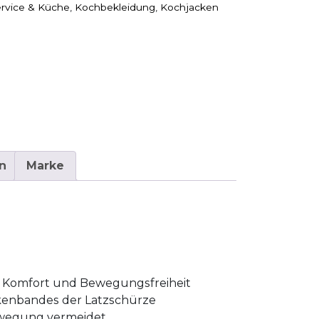
rvice & Küche
,
Kochbekleidung
,
Kochjacken
n
Marke
n Komfort und Bewegungsfreiheit
kenbandes der Latzschürze
ewegung vermeidet