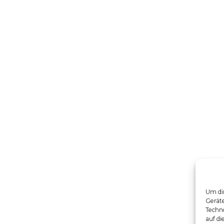
Um dir
Gerät
Techno
auf di