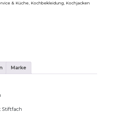
rvice & Küche
,
Kochbekleidung
,
Kochjacken
n
Marke
m
 Stiftfach