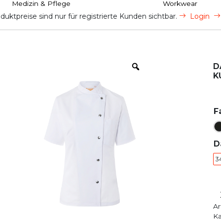
Medizin & Pflege
Workwear
uktpreise sind nur für registrierte Kunden sichtbar.
Login
D
K
F
D
3
Ar
Ka