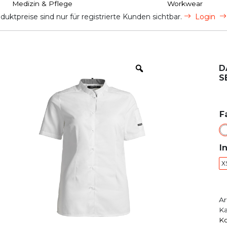
Medizin & Pflege
Workwear
uktpreise sind nur für registrierte Kunden sichtbar.
Login
D
S
F
I
X
Ar
Ka
Ko