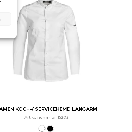
n.
n
AMEN KOCH-/ SERVICEHEMD LANGARM
Artikelnummer: 15203
Dieses Produkt weist mehrere Vari
ere Varianten auf. Die Optionen können auf der Produ