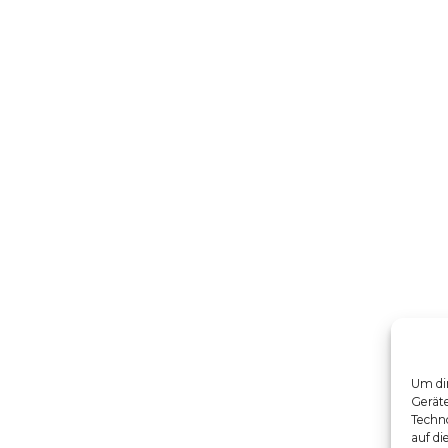
Um dir
Gerät
Techno
auf di