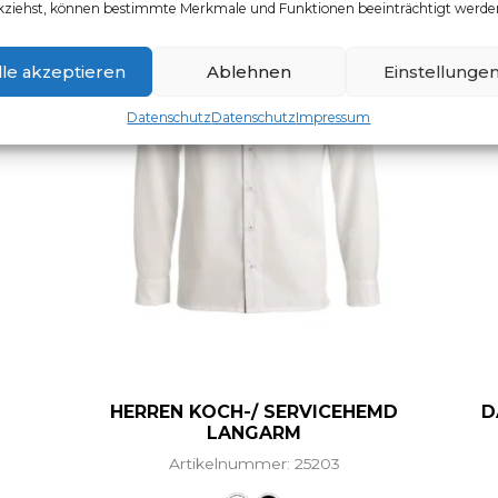
kziehst, können bestimmte Merkmale und Funktionen beeinträchtigt werde
lle akzeptieren
Ablehnen
Einstellunge
Datenschutz
Datenschutz
Impressum
HERREN KOCH-/ SERVICEHEMD
D
LANGARM
Artikelnummer: 25203
Dieses Produkt weist mehr