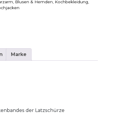
urzarm
,
Blusen & Hemden
,
Kochbekleidung
,
ochjacken
n
Marke
kenbandes der Latzschürze