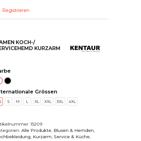
Registrieren
AMEN KOCH-/
ERVICEHEMD KURZARM
arbe
nternationale Grössen
S
S
M
L
XL
XXL
3XL
4XL
tikelnummer:
15209
tegorien:
Alle Produkte
,
Blusen & Hemden
,
chbekleidung
,
Kurzarm
,
Service & Küche
,