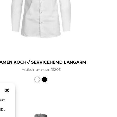
AMEN KOCH-/ SERVICEHEMD LANGARM
Artikelnummer: 15203
hrere Varianten auf. Die Optionen können auf der Prod
Dieses Produkt weist mehrere Vari
, um
 IDs