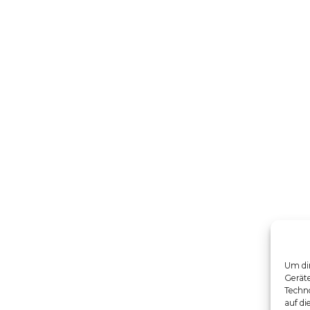
Um dir
Gerät
Techno
auf di