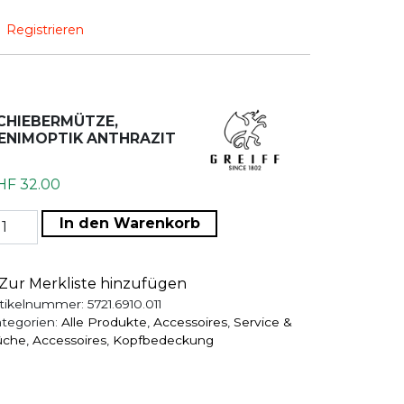
Registrieren
CHIEBERMÜTZE,
ENIMOPTIK ANTHRAZIT
HF
32.00
chiebermütze, Denimoptik anthrazit Menge
In den Warenkorb
Zur Merkliste hinzufügen
tikelnummer:
5721.6910.011
tegorien:
Alle Produkte
,
Accessoires
,
Service &
üche
,
Accessoires
,
Kopfbedeckung