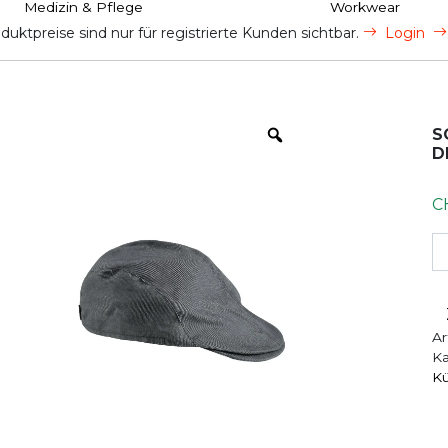
Medizin & Pflege
Workwear
uktpreise sind nur für registrierte Kunden sichtbar.
Login
S
D
C
S
Ar
Ka
K