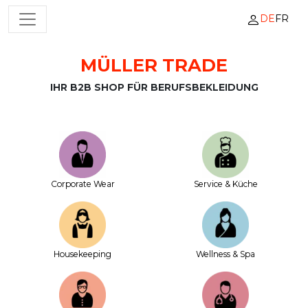
DE
FR
HAUPTNAVIGATION
MÜLLER TRADE
Zum Inhalt springen
IHR B2B SHOP FÜR BERUFSBEKLEIDUNG
Corporate Wear
Service & Küche
House­keeping
Wellness & Spa