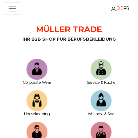
DE
FR
HAUPTNAVIGATION
MÜLLER TRADE
Zum Inhalt springen
IHR B2B SHOP FÜR BERUFSBEKLEIDUNG
Corporate Wear
Service & Küche
House­keeping
Wellness & Spa