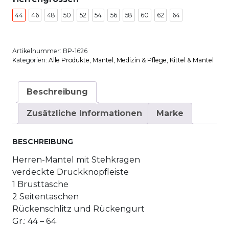
44
46
48
50
52
54
56
58
60
62
64
Artikelnummer:
BP-1626
Kategorien:
Alle Produkte
,
Mäntel
,
Medizin & Pflege
,
Kittel & Mäntel
Beschreibung
Zusätzliche Informationen
Marke
BESCHREIBUNG
Herren-Mantel mit Stehkragen
verdeckte Druckknopfleiste
1 Brusttasche
2 Seitentaschen
Rückenschlitz und Rückengurt
Gr.: 44 – 64