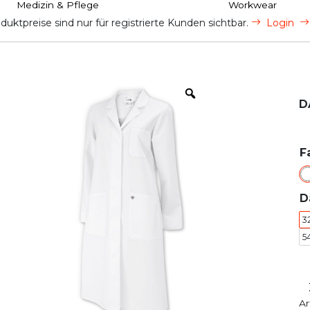
Medizin & Pflege
Workwear
uktpreise sind nur für registrierte Kunden sichtbar.
Login
D
F
D
3
5
Ar