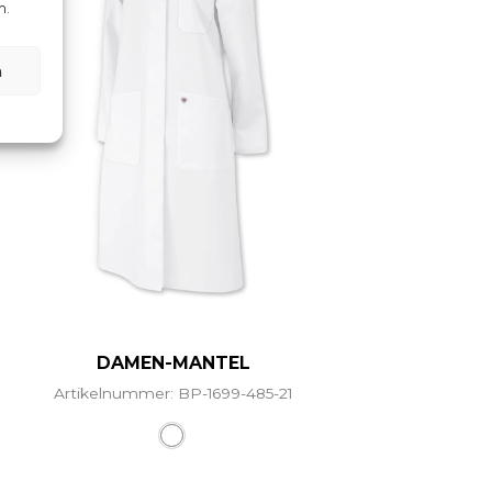
n.
n
DAMEN-MANTEL
Artikelnummer: BP-1699-485-21
ere Varianten auf. Die Optionen können auf der Produ
Dieses Produkt weist mehrere Vari