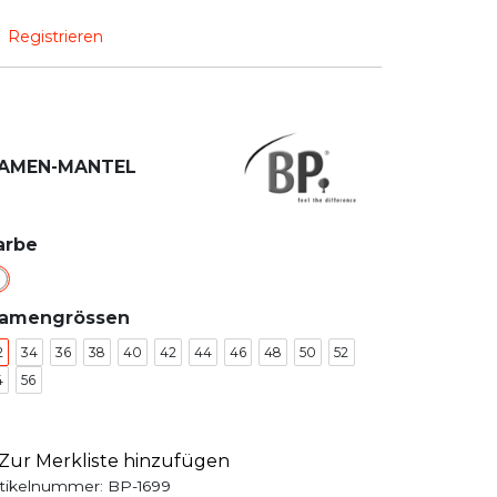
Registrieren
AMEN-MANTEL
arbe
amengrössen
2
34
36
38
40
42
44
46
48
50
52
4
56
Zur Merkliste hinzufügen
tikelnummer:
BP-1699