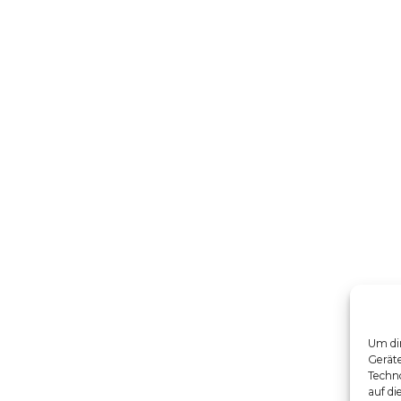
Um dir
Gerät
Techno
auf di