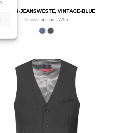
n.
HERREN-JEANSWESTE, VINTAGE-BLUE
n
Artikelnummer: WM3
ere Varianten auf. Die Optionen können auf der Produ
Dieses Produkt weist mehrere Vari