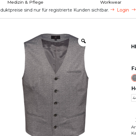
Medizin & Pflege
Workwear
uktpreise sind nur für registrierte Kunden sichtbar.
Login
H
F
H
4
Ar
Ka