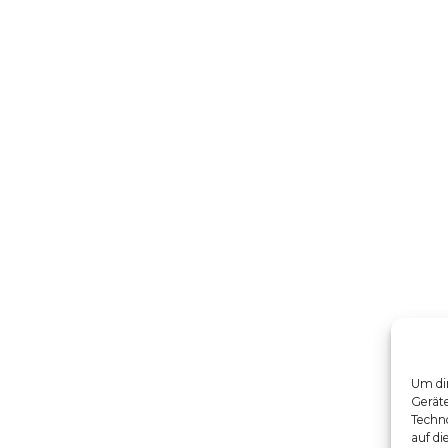
Um dir
Gerät
Techno
auf di