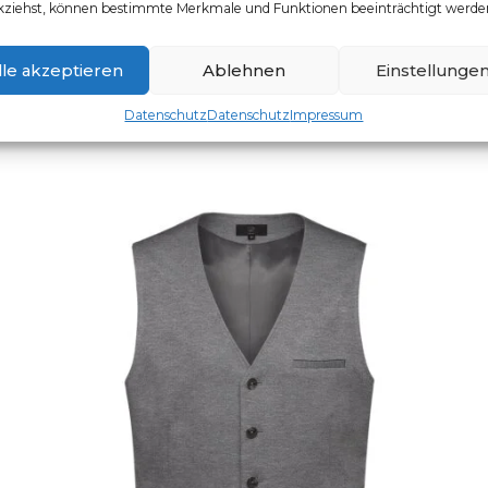
kziehst, können bestimmte Merkmale und Funktionen beeinträchtigt werde
HERREN-WESTE
lle akzeptieren
Ablehnen
Einstellunge
Artikelnummer: 1614.2820
Dieses Produkt weist mehr
Datenschutz
Datenschutz
Impressum