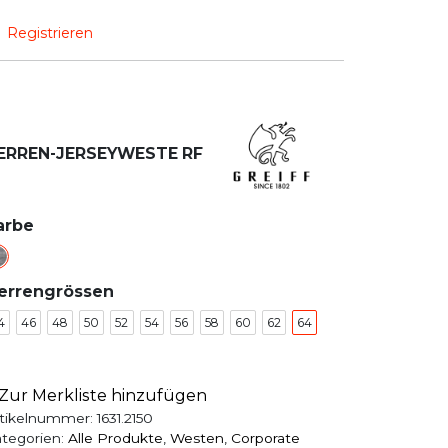
Registrieren
ERREN-JERSEYWESTE RF
arbe
errengrössen
4
46
48
50
52
54
56
58
60
62
64
Zur Merkliste hinzufügen
tikelnummer:
1631.2150
tegorien:
Alle Produkte
,
Westen
,
Corporate