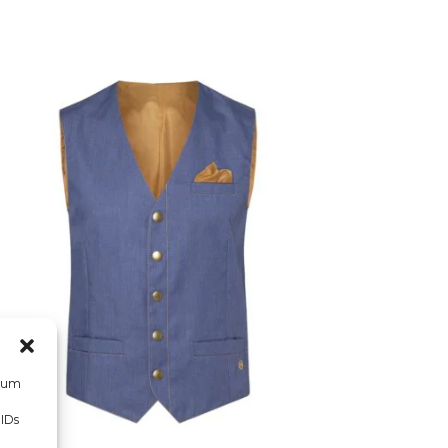
, um
 IDs