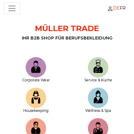
DE
FR
HAUPTNAVIGATION
MÜLLER TRADE
Zum Inhalt springen
IHR B2B SHOP FÜR BERUFSBEKLEIDUNG
Corporate Wear
Service & Küche
House­keeping
Wellness & Spa