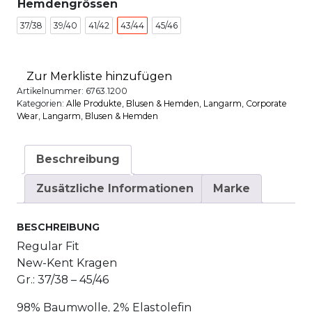
Hemdengrössen
37/38
39/40
41/42
43/44
45/46
Zur Merkliste hinzufügen
Artikelnummer:
6763.1200
Kategorien:
Alle Produkte
,
Blusen & Hemden
,
Langarm
,
Corporate
Wear
,
Langarm
,
Blusen & Hemden
Beschreibung
Zusätzliche Informationen
Marke
BESCHREIBUNG
Regular Fit
New-Kent Kragen
Gr.: 37/38 – 45/46
98% Baumwolle, 2% Elastolefin