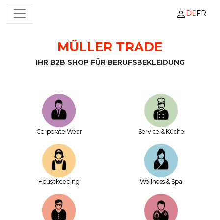
DE
FR
HAUPTNAVIGATION
MÜLLER TRADE
Zum Inhalt springen
IHR B2B SHOP FÜR BERUFSBEKLEIDUNG
Corporate Wear
Service & Küche
House­keeping
Wellness & Spa